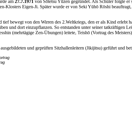
wurde am
27.7.1971
von Sōtetsu Yūzen gegründet. Als Schüler folgte er
en-Klosters Eigen-Ji. Später wurde er von Seki Yūhō Rōshi beauftrag
tief bewegt von den Wirren des 2.Weltkriegs, den er als Kind erlebt ha
ben und dort einzupflanzen. So entstanden unter seiner tatkräftigen Le
Sesshin (mehrtägige Zen-Übungen) leitete, Teishō (Vortrag des Meister
usgebildeten und geprüften Sitzhallenleitern (Jikijitsu) geführt und bet
rag