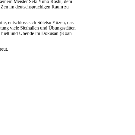
 seinem Meister Seki Yūhō Rōshi, dem
t, Zen im deutschsprachigen Raum zu
tte, entschloss sich Sōtetsu Yūzen, das
itung viele Sitzhallen und Übungsstätten
s) hielt und Übende im Dokusan (Kōan-
reut
.