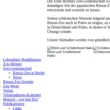
Die Erste Berliner Zen-Gemeinschaft 
damaligen Abt des japanischen Rinzai-Z
entwickeln und wurzeln zu lassen.
Seinen schlesischen Wurzeln folgend und 
Rinzai-Zen auch in Polen zu zeigen, zu ü
in Deutschland und Polen, in denen er 
Übung) schulte.
Unsere Sitzhallen werden von gründlich a
Rōshi und Schäferhund
Schülervort
Haiko
Lebendiger Buddhismus
Zen-Meister
Zen-Gemeinschaft
Rinzai-Zen in Berlin
News
Rinzai-Zen-Sesshin
Zen-Wege
Verlag
Veranstaltungs-Kalender
Mensch - wer bist Du?
Publikationen
Links